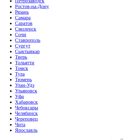
Петрозаводск
Ростов-на-Дону
Рязань
Самара
Саратов
Смоленск
Сочи
Ставрополь
Сургут
Сыктывкар
Тверь
Тольятти
Томск
Тула
Тюмень
Улан-Удэ
Ульяновск
Уфа
Хабаровск
Чебоксары
Челябинск
Череповец
Чита
Ярославль