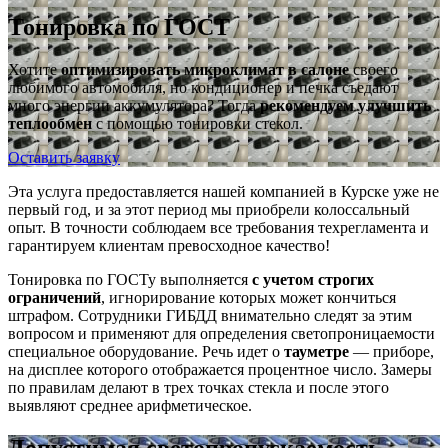
Тонировка по ГОСТ
Хотите
оптимизировать микроклимат в салоне
своего
любимого автомобиля, но кондиционер и печка съедают
много энергии аккумулятора? Тогда
рекомендуем улучшить
теплообмен
с помощью тонировки стекол.
Оставить заявку
Эта услуга предоставляется нашей компанией в Курске уже не
первый год, и за этот период мы приобрели колоссальный
опыт. В точности соблюдаем все требования техрегламента и
гарантируем клиентам превосходное качество!
Тонировка по ГОСТу выполняется
с учетом строгих
ограничений
, игнорирование которых может кончиться
штрафом. Сотрудники ГИБДД внимательно следят за этим
вопросом и применяют для определения светопроницаемости
специальное оборудование. Речь идет о
тауметре
— приборе,
на дисплее которого отображается процентное число. Замеры
по правилам делают в трех точках стекла и после этого
выявляют среднее арифметическое.
Допустимая светопропускаемость