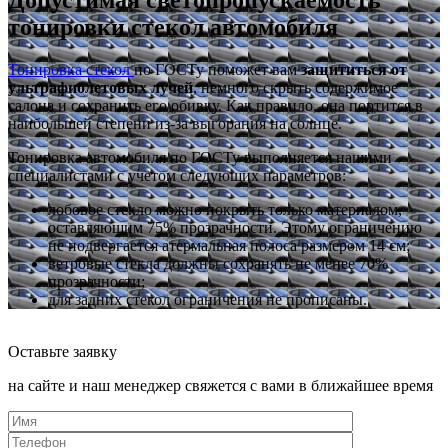
тонировки стекол автомобиля
Тонировка стекол
по ГОСТу поможет вам
защититься от
ультрафиолетовых лучей
, немного скрыть содержимое
салона и сохранить его обивку. Как правило, она портится в
наибольшей степени из-за выгорания на солнце.
Тонировка автомобиля по ГОСТу выполняется нашими
специалистами с учетом следующих параметров:
лобовое стекло можно покрыть только материалом,
оставляющим 75% прозрачности. Этому ограничению
не подвергается атермальная полоса размером 14 см;
ветровые стекла должны сохранять не менее 70%
прозрачности;
для задних стекол ограничения не прописаны.
Оставьте заявку
на сайте и наш менеджер свяжется с вами в ближайшее время