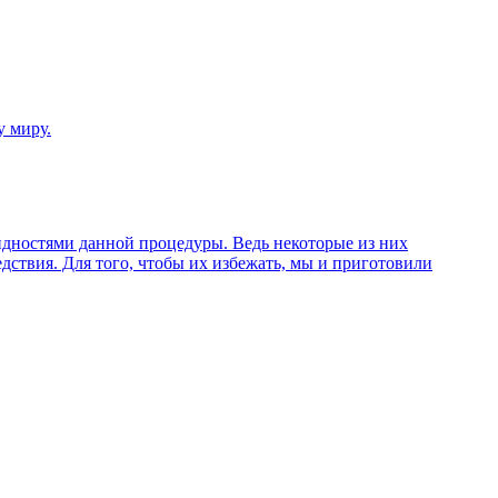
у миру.
идностями данной процедуры. Ведь некоторые из них
ствия. Для того, чтобы их избежать, мы и приготовили