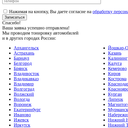
Нажимая на кнопку, Вы даете согласие на
обработку персон
Спасибо!
Ваша заявка успешно отправлена!
Мы проводим тонировку автомобилей
и в других городах России:
Архангельск
Йошкар-О
Астрахань
Казань
Барнаул
Калининг
Белгород
Калуга
Брянск
Кемерово
Владивосток
Киров
Владикавказ
Кострома
Владимир
Краснода
Волгоград
Краснояр
Волжский
Курган
Вологда
Липецк
Воронеж
Магнитог
Екатеринбург
Мурманс
Иваново
Набережн
Ижевск
Нижний Н
Иркутск
Нижний Т