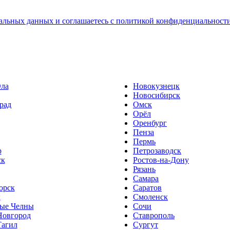
альных данных и соглашаетесь с политикой конфиденциальност
ла
Новокузнецк
Новосибирск
рад
Омск
Орёл
Оренбург
Пенза
Пермь
р
Петрозаводск
ск
Ростов-на-Дону
Рязань
Самара
орск
Саратов
к
Смоленск
ые Челны
Сочи
овгород
Ставрополь
агил
Сургут